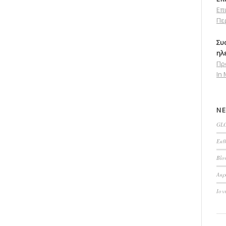
Επ
Πε
Συ
ηλ
Πρ
In 
ΝΈ
GLO
Εκθ
Blo
Ακρ
Ιον