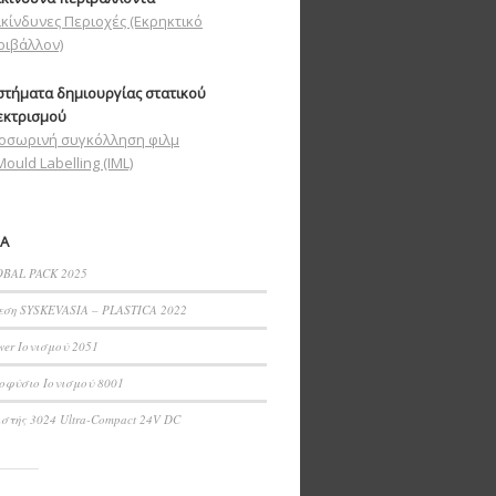
ικίνδυνες Περιοχές (Εκρηκτικό
ριβάλλον)
στήματα δημιουργίας στατικού
εκτρισμού
οσωρινή συγκόλληση φιλμ
Mould Labelling (IML)
Α
BAL PACK 2025
εση SYSKEVASIA – PLASTICA 2022
wer Ιονισμού 2051
οφύσιο Ιονισμού 8001
ιστής 3024 Ultra-Compact 24V DC