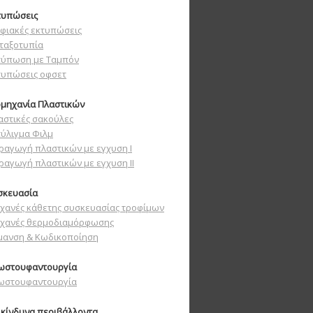
τυπώσεις
φιακές εκτυπώσεις
ταξοτυπία
τύπωση με Ταμπόν
τυπώσεις οφσετ
ομηχανία Πλαστικών
αστικές σακούλες
τύλιγμα Φιλμ
ραγωγή πλαστικών με εγχυση Ι
ραγωγή πλαστικών με εγχυση ΙΙ
σκευασία
χανές κάθετης συσκευασίας τροφίμων
χανές θερμοδιαμόρφωσης
μανση & Κωδικοποίηση
ωστουφαντουργία
ωστουφαντουργία
ικίνδυνα περιβάλλοντα