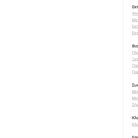
Εκ
Ψη
Με
Εκ
Εκ
Βι
Πλ
Ξε
Πα
Πα
Συ
Μη
Μη
Σή
Κλ
Κλ
Επ