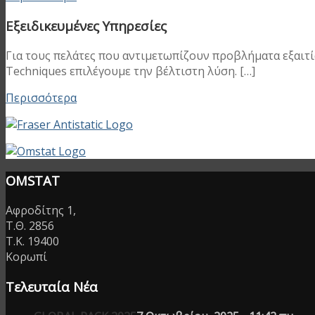
Εξειδικευμένες Υπηρεσίες
Για τους πελάτες που αντιμετωπίζουν προβλήματα εξαιτίας
Techniques επιλέγουμε την βέλτιστη λύση. […]
Περισσότερα
OMSTAT
Αφροδίτης 1,
Τ.Θ. 2856
T.K. 19400
Κορωπί
Τελευταία Νέα