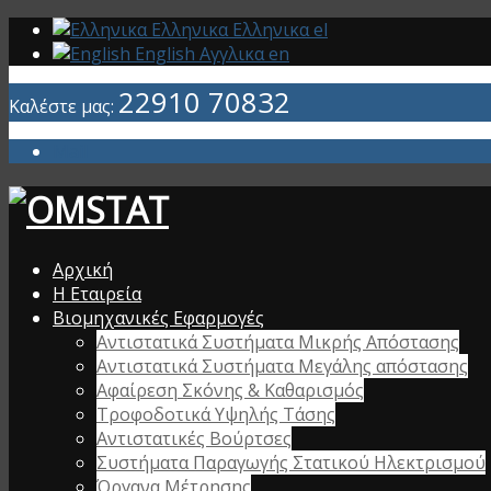
Ελληνικα
Ελληνικα
el
English
Αγγλικα
en
22910 70832
Καλέστε μας:
Mail
Αρχική
Η Εταιρεία
Βιομηχανικές Εφαρμογές
Αντιστατικά Συστήματα Μικρής Απόστασης
Αντιστατικά Συστήματα Μεγάλης απόστασης
Αφαίρεση Σκόνης & Καθαρισμός
Τροφοδοτικά Υψηλής Τάσης
Αντιστατικές Βούρτσες
Συστήματα Παραγωγής Στατικού Ηλεκτρισμού
Όργανα Μέτρησης