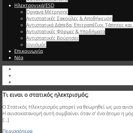
Ηλεκτρονικά/ESD
Όργανα Μέτρησης
Αντιστατικές Σακούλες & Αποθήκευση
Αντιστατικά Δάπεδα, Επιτραπέζιοι Τάπητες κα
Αντιστατικές Φόρμες & Υποδήματα
Αντιστατικές Βούρτσες
Ιονισμός
Επικοινωνία
Νέα
Τι ειναι ο στατικός ηλεκτρισμός;
Ο Στατικός Ηλεκτρισμός μπορεί να θεωρηθεί ως μια ανι
Η ανισοκατανομή αυτή συμβαίνει όταν σ’ ένα άτομο η μόρ
[…]
Περισσότερα