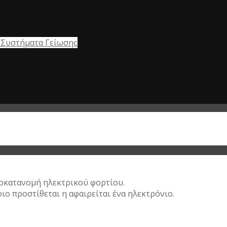
ι Συστήματα Γείωσης
σοκατανομή ηλεκτρικού φορτίου.
ιο προστίθεται η αφαιρείται ένα ηλεκτρόνιο.