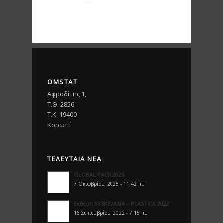
OMSTAT
Αφροδίτης 1,
Τ.Θ. 2856
T.K. 19400
Κορωπί
ΤΕΛΕΥΤΑΊΑ ΝΈΑ
GLOBAL PACK 2025
7 Οκτωβρίου, 2025 - 11:42 πμ
Εκθεση SYSKEVASIA – PLASTICA 2022
16 Σεπτεμβρίου, 2022 - 7:15 πμ