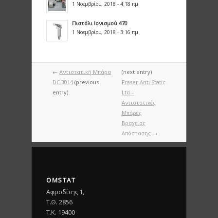
1 Νοεμβρίου, 2018 - 4:18 πμ
Πιστόλι Ιονισμού 470
1 Νοεμβρίου, 2018 - 3:16 πμ
←
Αντιστατική Μπάρα
(next entry)
DC 3014
(previous
Fraser Anti Static
entry)
Ltd –
Αντιστατικές
Μπάρες
Βραχείας
Απόστασης
→
OMSTAT
Αφροδίτης 1,
Τ.Θ. 2856
T.K. 19400