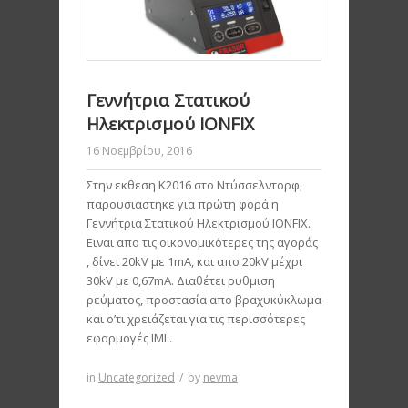
Γεννήτρια Στατικού
Ηλεκτρισμού IONFIX
16 Νοεμβρίου, 2016
Στην εκθεση Κ2016 στο Ντύσσελντορφ,
παρουσιαστηκε για πρώτη φορά η
Γεννήτρια Στατικού Ηλεκτρισμού IONFIX.
Ειναι απο τις οικονομικότερες της αγοράς
, δίνει 20kV με 1mA, και απο 20kV μέχρι
30kV με 0,67mA. Διαθέτει ρυθμιση
ρεύματος, προστασία απο βραχυκύκλωμα
και ο’τι χρειάζεται για τις περισσότερες
εφαρμογές IML.
in
Uncategorized
/
by
nevma