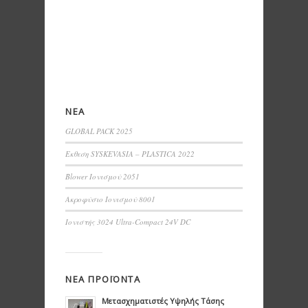
ΝΕΑ
GLOBAL PACK 2025
Εκθεση SYSKEVASIA – PLASTICA 2022
Blower Ιονισμού 2051
Ακροφύσιο Ιονισμού 8001
Ιονιστής 3024 Ultra-Compact 24V DC
ΝΕΑ ΠΡΟΪΟΝΤΑ
Μετασχηματιστές Υψηλής Τάσης